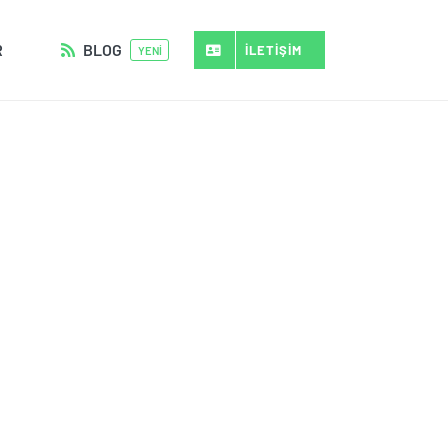
R
BLOG
İLETİŞİM
YENİ