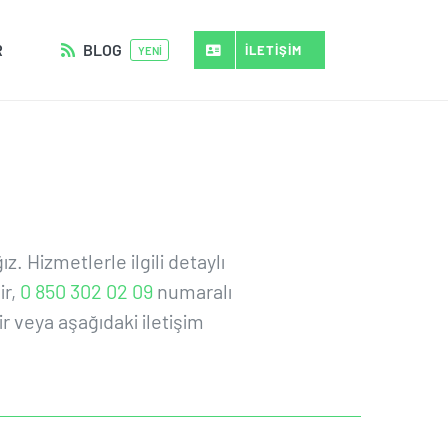
R
BLOG
İLETİŞİM
YENİ
. Hizmetlerle ilgili detaylı
ir,
0 850 302 02 09
numaralı
 veya aşağıdaki iletişim