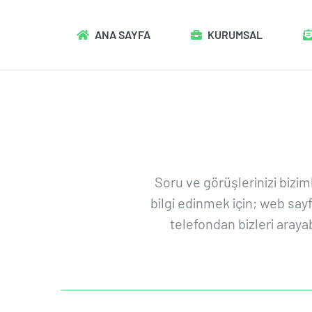
Skip
to
ANA SAYFA
KURUMSAL
content
Soru ve görüşlerinizi bizim
bilgi edinmek için; web sayf
telefondan bizleri arayab