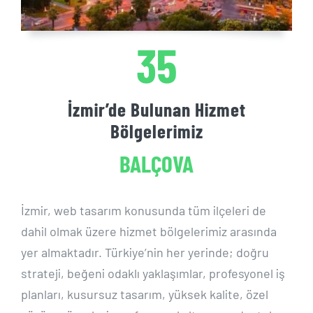
WEB TASARIM
35
E-TİCARET
DİJİTAL İŞLETME YÖNETİMİ
İzmir’de Bulunan Hizmet
Bölgelerimiz
KURUMSAL MAİL
GRAFİK / LOGO TASARIM
İzmir, web tasarım konusunda tüm ilçeleri de
ÜCRETSİZ REKLAM AĞI
dahil olmak üzere hizmet bölgelerimiz arasında
yer almaktadır. Türkiye’nin her yerinde; doğru
strateji, beğeni odaklı yaklaşımlar, profesyonel iş
planları, kusursuz tasarım, yüksek kalite, özel